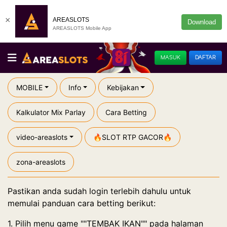
×
AREASLOTS
Download
AREASLOTS Mobile App
MASUK
DAFTAR
MOBILE
Info
Kebijakan
Kalkulator Mix Parlay
Cara Betting
video-areaslots
🔥SLOT RTP GACOR🔥
zona-areaslots
Pastikan anda sudah login terlebih dahulu untuk
memulai panduan cara betting berikut:
1. Pilih menu game ""TEMBAK IKAN"" pada halaman