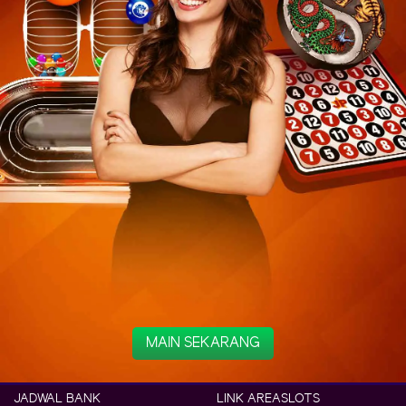
MAIN SEKARANG
JADWAL BANK
LINK AREASLOTS