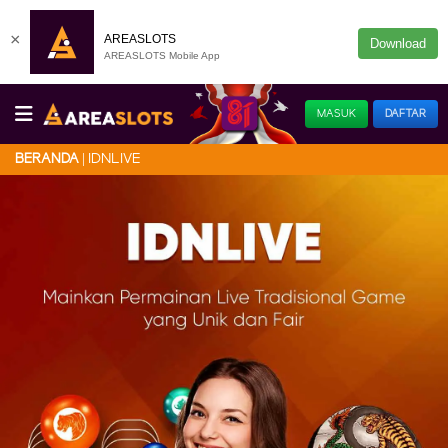
×
AREASLOTS
Download
AREASLOTS Mobile App
MASUK
DAFTAR
IDNLIVE
BERANDA